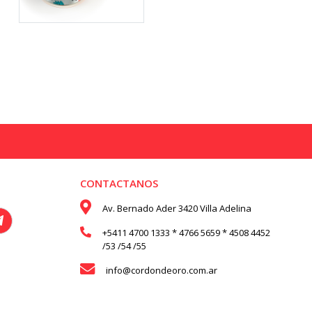
CONTACTANOS
Av. Bernado Ader 3420 Villa Adelina
+5411 4700 1333 * 4766 5659 * 4508 4452
/53 /54 /55
info@cordondeoro.com.ar