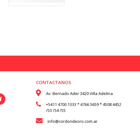
CONTACTANOS
Av. Bernado Ader 3420 Villa Adelina
+5411 4700 1333 * 4766 5659 * 4508 4452
/53 /54 /55
info@cordondeoro.com.ar